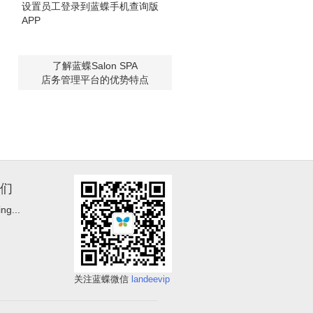
设置员工登录到蓝蝶手机查询版
APP
了解蓝蝶Salon SPA
店务管理平台的优势特点
们
ng...
关注蓝蝶微信
landeevip