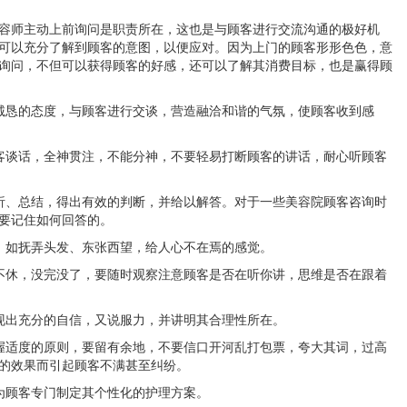
容师主动上前询问是职责所在，这也是与顾客进行交流沟通的极好机
可以充分了解到顾客的意图，以便应对。因为上门的顾客形形色色，意
询问，不但可以获得顾客的好感，还可以了解其消费目标，也是赢得顾
诚恳的态度，与顾客进行交谈，营造融洽和谐的气氛，使顾客收到感
客谈话，全神贯注，不能分神，不要轻易打断顾客的讲话，耐心听顾客
析、总结，得出有效的判断，并给以解答。对于一些美容院顾客咨询时
要记住如何回答的。
，如抚弄头发、东张西望，给人心不在焉的感觉。
不休，没完没了，要随时观察注意顾客是否在听你讲，思维是否在跟着
现出充分的自信，又说服力，并讲明其合理性所在。
握适度的原则，要留有余地，不要信口开河乱打包票，夸大其词，过高
的效果而引起顾客不满甚至纠纷。
为顾客专门制定其个性化的护理方案。