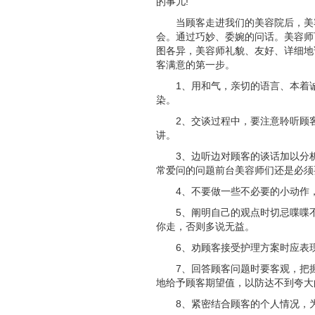
的事儿!
当顾客走进我们的美容院后，美
会。通过巧妙、委婉的问话。美容师
图各异，美容师礼貌、友好、详细地
客满意的第一步。
1、用和气，亲切的语言、本着
染。
2、交谈过程中，要注意聆听顾
讲。
3、边听边对顾客的谈话加以分
常爱问的问题前台美容师们还是必须
4、不要做一些不必要的小动作
5、阐明自己的观点时切忌喋喋
你走，否则多说无益。
6、劝顾客接受护理方案时应表
7、回答顾客问题时要客观，把
地给予顾客期望值，以防达不到夸大
8、紧密结合顾客的个人情况，