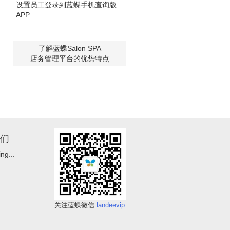
设置员工登录到蓝蝶手机查询版
APP
了解蓝蝶Salon SPA
店务管理平台的优势特点
们
ng...
关注蓝蝶微信
landeevip