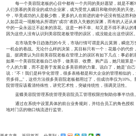
每一个美容院老板的心目中都有一个共同的美好愿望，就是不断
人们羡慕的美容业的成功企业家，成为受世人瞩目和敬仰的美的天使
中，毕竟成功的人是极少数，更多的人在前进的途中还没有抵达胜利的
人如昙花一现般地从所谓的"成功"者跌入失败的深渊，而有的人还从
中的一朵永远泛不起来的浪花。这是一种不幸、却又是不得不承认的
因为这些人没有认识到美容院老板管理的误区，或没能走出这些误区
在市场竞争日趋激烈的今天，市场行情可谓是风云莫测，瞬息万
一机会的巷战。无论什么样的决策，其目标只有一个：花最小的代价
益。据调查认为目前美容院老板在管理上的误区有如下几点：事必躬亲
如果一个美容院老板自己动手，做美容、收费、购产品，她只能算是
个人的力量，而不是善于发展众多美容师的力量。说白了，她是"自己
说："不！我们是科学化管理，很多表格都是和大企业的管理相似的
劳多得„„"，这些方法很多美容院老板都用过了，但成功率仅为10%。
院管理应该看清特殊性，讲究艺术性，突破传统性，强调灵活性。
蓝蝶
美容院管理系统管理
美容院员工管理权限控制助你事半功倍
通过在系统中设置具体的前台业务规则，并结合员工的角色授权
地对门店的物口钱流进行监管。
更多文章
返回首页
分享到：